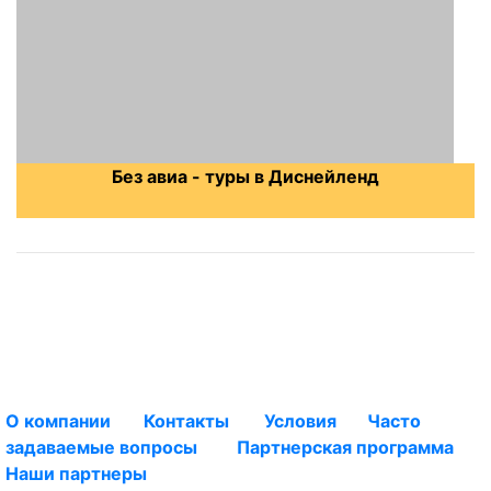
Без авиа - туры в Диснейленд
О компании
Контакты
Условия
Часто
задаваемые вопросы
Партнерская програм
м
а
Наши партнеры