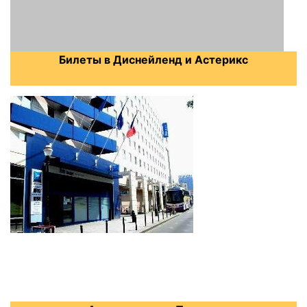
Билеты в Диснейленд и Астерикс