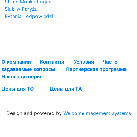
Stroje Moulin Rogue
Ślub w Paryżu
Pytania i odpowiedzi
О компании
Контакты
Условия
Часто
задаваемые вопросы
Партнерская програм
м
а
Наши партнеры
Цены для ТО
Цены для ТА
Design and powered by
Welcome magement systems